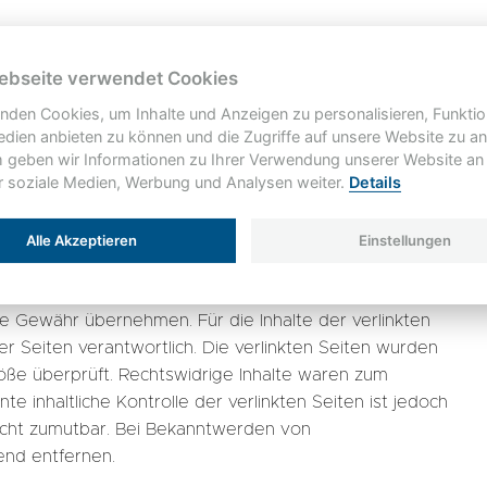
igene Inhalte auf diesen Seiten nach den allgemeinen
als Diensteanbieter jedoch nicht verpflichtet,
ebseite verwendet Cookies
 zu überwachen oder nach Umständen zu forschen, die
nden Cookies, um Inhalte und Anzeigen zu personalisieren, Funktio
ungen zur Entfernung oder Sperrung der Nutzung von
edien anbieten zu können und die Zugriffe auf unsere Website zu an
iervon unberührt. Eine diesbezügliche Haftung ist
geben wir Informationen zu Ihrer Verwendung unserer Website an
ür soziale Medien, Werbung und Analysen weiter.
Details
reten Rechtsverletzung möglich. Bei Bekanntwerden von
Inhalte umgehend entfernen.
Alle Akzeptieren
Einstellungen
er, auf deren Inhalte wir keinen Einfluss haben.
ne Gewähr übernehmen. Für die Inhalte der verlinkten
er Seiten verantwortlich. Die verlinkten Seiten wurden
öße überprüft. Rechtswidrige Inhalte waren zum
e inhaltliche Kontrolle der verlinkten Seiten ist jedoch
icht zumutbar. Bei Bekanntwerden von
end entfernen.