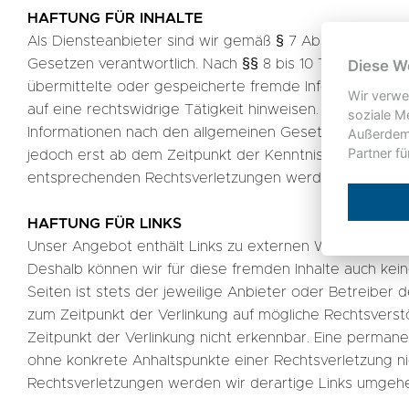
HAFTUNG FÜR INHALTE
Als Diensteanbieter sind wir gemäß § 7 Abs.1 TMG für e
Gesetzen verantwortlich. Nach §§ 8 bis 10 TMG sind wir 
Diese W
übermittelte oder gespeicherte fremde Informationen
Wir verwe
auf eine rechtswidrige Tätigkeit hinweisen. Verpflicht
soziale M
Informationen nach den allgemeinen Gesetzen bleiben h
Außerdem 
Partner f
jedoch erst ab dem Zeitpunkt der Kenntnis einer konk
entsprechenden Rechtsverletzungen werden wir diese 
HAFTUNG FÜR LINKS
Unser Angebot enthält Links zu externen Webseiten Dritt
Deshalb können wir für diese fremden Inhalte auch kei
Seiten ist stets der jeweilige Anbieter oder Betreiber d
zum Zeitpunkt der Verlinkung auf mögliche Rechtsverst
Zeitpunkt der Verlinkung nicht erkennbar. Eine permanent
ohne konkrete Anhaltspunkte einer Rechtsverletzung n
Rechtsverletzungen werden wir derartige Links umgeh