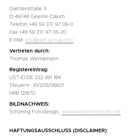
Daimlerstraße 5
D-49744 Geeste-Dalum
Telefon +49 59 37/ 97 06-0
Fax +49 59 37/ 97 06-20
E-Mail:
info@wkt-group.com
Vertreten durch:
Thomas Wernemann
Registereintrag:
UST-ID:DE 222 991 184
Steuernr.: 61/205/06601
HRB 121670
BILDNACHWEIS:
Schöning Fotodesign,
www.werbefotostudio.de
HAFTUNGSAUSSCHLUSS (DISCLAIMER)