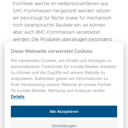
Formteile welche im Heißpressverfahren aus
SMC-Formmassen hergestellt werden setzen
wir bevorzugt für flache sowie für mechanisch
hoch beanspruchte Bauteile ein, es können
aber auch BMC-Formmassen verarbeitet
werden. Die Produkte überzeugen besonders
durch ihre hohe mechanische Festigkeit.
Diese Webseite verwendet Cookies
Wir verwenden Cookies, um Inhalte und Anzeigen zu
Leistungen
personalisieren, Funktionen für soziale Medien anbieten
zu können und die Zugriffe auf unsere Website zu
Wir verarbeiten BMC, SMC und rieselfähige
analysieren. Außerdem geben wir Informationen zu
Duroplaste. Dabei unterstützen wir Sie bei
Ihrer Verwendung unserer Website an unsere Partner
duroplastgerechten Konstruktionszeichnungen,
für soziale Medien, Werbung und Analysen weiter.
erstellen ein Werkzeugkonzept und kümmern
Details
uns um die Auslegung und Konstruktion der
Werkzeuge. Gerne übernehmen wir auch
Alle Akzeptieren
Montageaufträge und die Fertigstellung von
kompletten Baugruppen.
Einstellungen