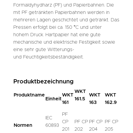
Formaldyhydharz (PF) und Papierbahnen. Die
mit PF getränkten Papierbahnen werden in
mehreren Lagen geschichtet und getränkt. Das
Pressen erfolgt bei ca. 150 °C und unter
hohem Druck. Hartpapier hat eine gute
mechanische und elektrische Festigkeit sowie
eine sehr gute Witterungs-
und Feuchtigkeitsbeständigkeit.
Produktbezeichnung
WKT
Produktname
WKT
WKT
WKT
Einheit
161.5
161
163
162.9
PF
IEC
CP
PF CP
PF CP
PF CP
Normen
60893
201
202
204
205