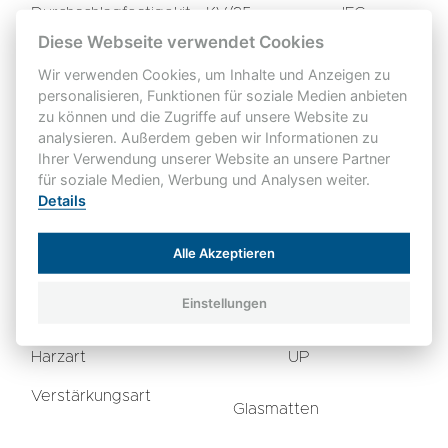
Durchschlagfestigekit
KV/25
IEC
//
mm
70
60243-1
Diese Webseite verwendet Cookies
Wir verwenden Cookies, um Inhalte und Anzeigen zu
Kriechstromfestigkeit
CTI
IEC 60112
600
personalisieren, Funktionen für soziale Medien anbieten
zu können und die Zugriffe auf unsere Website zu
analysieren. Außerdem geben wir Informationen zu
Ihrer Verwendung unserer Website an unsere Partner
Sonstige Eigenschaften
für soziale Medien, Werbung und Analysen weiter.
ISO 1183
Details
3
Rohdichte
gr/cm
1,8
A
Entflammbarkeit
V0
UL 94
Alle Akzeptieren
Wasseraufnahme
mg
<30
ISO 62-1
Einstellungen
(D=4)
Halogenfrei
Ja
Harzart
UP
Verstärkungsart
Glasmatten