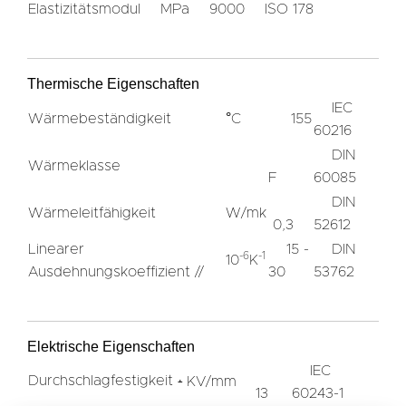
Elastizitätsmodul
MPa
9000
ISO 178
Thermische Eigenschaften
IEC
Wärmebeständigkeit
°C
155
60216
DIN
Wärmeklasse
F
60085
DIN
Wärmeleitfähigkeit
W/mk
0,3
52612
Linearer
15 -
DIN
-6
-1
10
K
Ausdehnungskoeffizient //
30
53762
Elektrische Eigenschaften
IEC
Durchschlagfestigkeit
KV/mm
﬩
13
60243-1