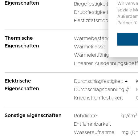
Eigenschaften
Wir verwe
Biegefestigkeit ﬩
MPa
soziale M
Druckfestigkeit ﬩
MPa
Außerdem 
Elastizitätsmodul
MPa
Partner f
Thermische
Wärmebeständigkeit
Eigenschaften
Wärmeklasse
Wärmeleitfähigkeit
Linearer Ausdehnungskoeff
Elektrische
Durchschlagfestigkeit ﬩
Eigenschaften
Durchschlagspannung //
Kriechstromfestigkeit
3
Sonstige Eigenschaften
Rohdichte
gr/cm
Entflammbarkeit
Wasseraufnahme
mg (D=