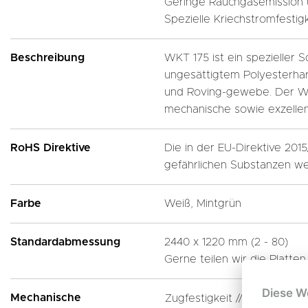
Geringe Rauchgasemission u
Spezielle Kriechstromfestigk
Beschreibung
WKT 175 ist ein spezieller 
ungesättigtem Polyesterharz
und Roving-gewebe. Der Werk
mechanische sowie exzellen
RoHS Direktive
Die in der EU-Direktive 201
gefährlichen Substanzen we
Farbe
Weiß, Mintgrün
Standardabmessung
2440 x 1220 mm (2 - 80)
Gerne teilen wir die Platte
Diese W
Mechanische
Zugfestigkeit //
MPa