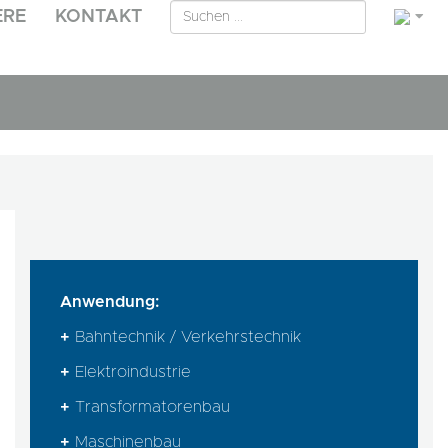
ERE
KONTAKT
Anwendung:
+
Bahntechnik / Verkehrstechnik
+
Elektroindustrie
+
Transformatorenbau
+
Maschinenbau