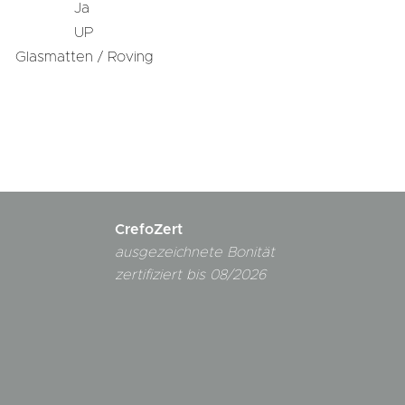
Ja
UP
Glasmatten / Roving
CrefoZert
ausgezeichnete Bonität
zertifiziert bis 08/2026