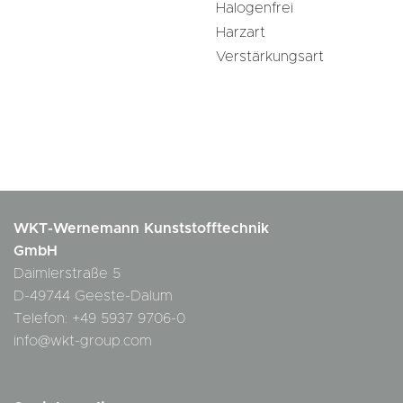
Halogenfrei
Harzart
Verstärkungsart
WKT-Wernemann Kunststofftechnik
GmbH
Daimlerstraße 5
D-49744 Geeste-Dalum
Telefon: +49 5937 9706-0
info@wkt-group.com