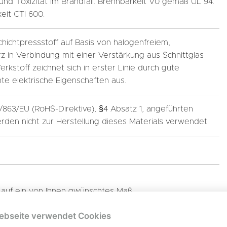
nd Toxizität im Brandfall. Brennbarkeit V0 gemäß UL 94.
eit CTI 600.
Schichtpressstoff auf Basis von halogenfreiem,
 in Verbindung mit einer Verstärkung aus Schnittglas
stoff zeichnet sich in erster Linie durch gute
te elektrische Eigenschaften aus.
5/863/EU (RoHS-Direktive), §4 Absatz 1, angeführten
rden nicht zur Herstellung dieses Materials verwendet.
n auf ein von Ihnen gwünschtes Maß.
ebseite verwendet Cookies
200
ISO 527