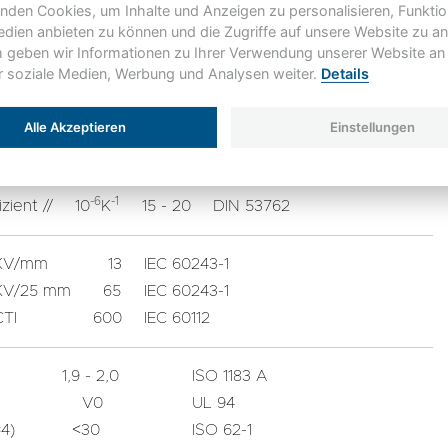
nden Cookies, um Inhalte und Anzeigen zu personalisieren, Funktio
350
ISO 178
edien anbieten zu können und die Zugriffe auf unsere Website zu an
500
ISO 604
geben wir Informationen zu Ihrer Verwendung unserer Website an
≥ 20000
ISO 178
ür soziale Medien, Werbung und Analysen weiter.
Details
°C
155
IEC 60216
Alle Akzeptieren
Einstellungen
F
DIN 60085
W/mk
0,3
DIN 52612
-6
-1
izient //
10
K
15 - 20
DIN 53762
KV/mm
13
IEC 60243-1
KV/25 mm
65
IEC 60243-1
CTI
600
IEC 60112
1,9 - 2,0
ISO 1183 A
V0
UL 94
4)
<30
ISO 62-1