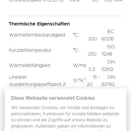
Thermische Eigenschaften
IEC
Wärmeformbeständigkeit
°C
200
60216
ISO
Kurzzeittemperatur
°C
250
11248
DIN
Wärmeleitfähigkeit
W/mk
0,3
52612
Linearer
15 -
DIN
-6
-1
10
K
Ausdehnungskoeffizient //
20
53762
Diese Webseite verwendet Cookies
Sonstige Eigenschaften
Wir verwenden Cookies, um Inhalte und Anzeigen zu
ISO 1183
3
Rohdichte
gr/cm
1,9 - 2,0
personalisieren, Funktionen für soziale Medien anbieten
A
zu können und die Zugriffe auf unsere Website zu
Wasseraufnahme
mg
analysieren. Außerdem geben wir Informationen zu
<30
ISO 62-1