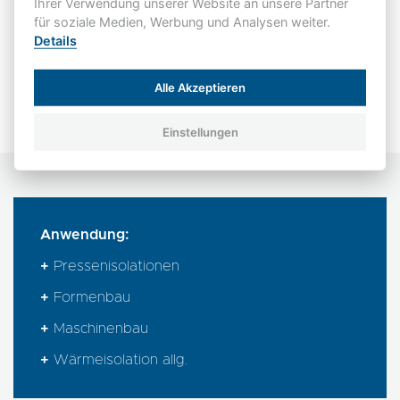
(D=4)
Ihrer Verwendung unserer Website an unsere Partner
für soziale Medien, Werbung und Analysen weiter.
Halogenfrei
Ja
Details
Harzart
UP
Verstärkungsart
Glasmatten
Alle Akzeptieren
Einstellungen
Anwendung:
+
Pressenisolationen
+
Formenbau
+
Maschinenbau
+
Wärmeisolation allg.