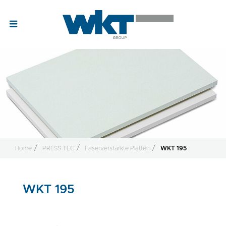
Home
PRESS TEC
Faserverstärkte Platten
WKT 195
WKT 195