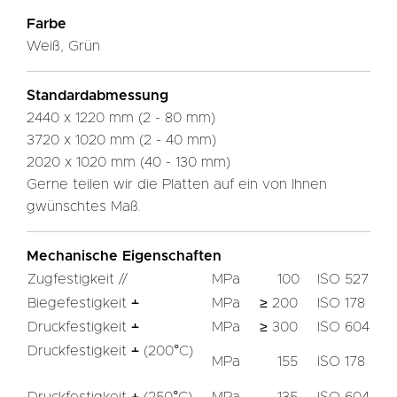
Farbe
Weiß, Grün
Standardabmessung
2440 x 1220 mm (2 - 80 mm)
3720 x 1020 mm (2 - 40 mm)
2020 x 1020 mm (40 - 130 mm)
Gerne teilen wir die Platten auf ein von Ihnen
gwünschtes Maß.
Mechanische Eigenschaften
Zugfestigkeit //
MPa
100
ISO 527
Biegefestigkeit ﬩
MPa
≥ 200
ISO 178
Druckfestigkeit ﬩
MPa
≥ 300
ISO 604
Druckfestigkeit ﬩ (200°C)
MPa
155
ISO 178
Druckfestigkeit ﬩ (250°C)
MPa
135
ISO 604