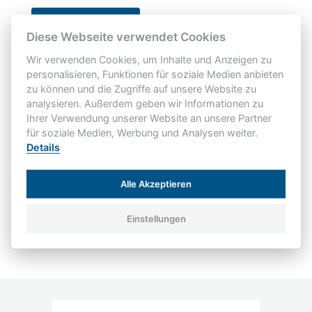
JETZT BEWERBEN
Diese Webseite verwendet Cookies
Wir verwenden Cookies, um Inhalte und Anzeigen zu
personalisieren, Funktionen für soziale Medien anbieten
zu können und die Zugriffe auf unsere Website zu
Hast du noch Fragen?
analysieren. Außerdem geben wir Informationen zu
Dann schreib uns doch kurz und einfach über
Ihrer Verwendung unserer Website an unsere Partner
WhatsApp:
für soziale Medien, Werbung und Analysen weiter.
Details
0151-17525903
Alle Akzeptieren
Hinweis zum Datenschutz
Einstellungen