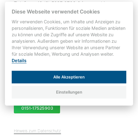
Telefon: +49 (0) 5937 9706-0 | www.wkt-
group.com
Diese Webseite verwendet Cookies
Als PDF-File per E-Mail:
jobs@wkt-group.com
Wir verwenden Cookies, um Inhalte und Anzeigen zu
personalisieren, Funktionen für soziale Medien anbieten
zu können und die Zugriffe auf unsere Website zu
analysieren. Außerdem geben wir Informationen zu
JETZT BEWERBEN
Ihrer Verwendung unserer Website an unsere Partner
für soziale Medien, Werbung und Analysen weiter.
Details
Alle Akzeptieren
Hast du noch Fragen?
Dann schreib uns doch kurz und einfach über
Einstellungen
WhatsApp:
0151-17525903
Hinweis zum Datenschutz