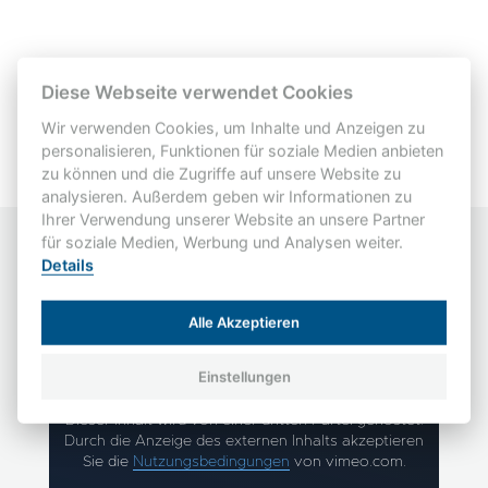
DOWNLOADS
KONTAKT
Diese Webseite verwendet Cookies
Wir verwenden Cookies, um Inhalte und Anzeigen zu
personalisieren, Funktionen für soziale Medien anbieten
zu können und die Zugriffe auf unsere Website zu
analysieren. Außerdem geben wir Informationen zu
Ihrer Verwendung unserer Website an unsere Partner
für soziale Medien, Werbung und Analysen weiter.
Details
Alle Akzeptieren
Imagefilm WKT PLASTIC TEC
Einstellungen
WKT_Imagefilm_2016
Dieser Inhalt wird von einer dritten Partei gehostet.
Durch die Anzeige des externen Inhalts akzeptieren
Sie die
Nutzungsbedingungen
von vimeo.com.