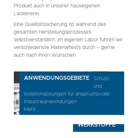
Produkt auch in unserer hauseigenen
Lackiererei.
Eine Qualitätssicherung ist während des
gesamten Herstellungsprozesses
selbstverständlich. Im eigenen Labor führen wir
verschiedenste Materialtests durch – gerne
auch nach Ihren Wünschen.
ANWENDUNGSGEBIETE
Schutz-
und
Isolationslösungen für anspruchsvolle
Industrieanwendungen
Mehr...
WERKSTOFFE
GFK GEWINDESTÄBE