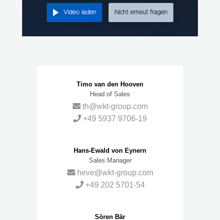
Video laden
Nicht erneut fragen
Ansprechpartner
Timo van den Hooven
Head of Sales
th@wkt-group.com
+49 5937 9706-19
Hans-Ewald von Eynern
Sales Manager
heve@wkt-group.com
+49 202 5701-54
Sören Bär