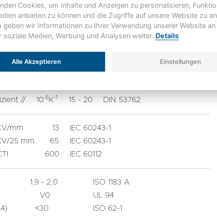
nden Cookies, um Inhalte und Anzeigen zu personalisieren, Funktio
350
ISO 178
edien anbieten zu können und die Zugriffe auf unsere Website zu an
500
ISO 604
geben wir Informationen zu Ihrer Verwendung unserer Website an
≥ 20000
ISO 178
ür soziale Medien, Werbung und Analysen weiter.
Details
°C
155
IEC 60216
Alle Akzeptieren
Einstellungen
F
DIN 60085
W/mk
0,3
DIN 52612
-6
-1
izient //
10
K
15 - 20
DIN 53762
KV/mm
13
IEC 60243-1
KV/25 mm
65
IEC 60243-1
CTI
600
IEC 60112
1,9 - 2,0
ISO 1183 A
V0
UL 94
4)
<30
ISO 62-1