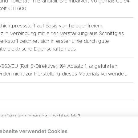
nd Toxizität im Brandfall. Brennbarkeit V0 gemäß UL 94.
eit CTI 600.
Schichtpressstoff auf Basis von halogenfreiem,
 in Verbindung mit einer Verstärkung aus Schnittglas
stoff zeichnet sich in erster Linie durch gute
te elektrische Eigenschaften aus.
5/863/EU (RoHS-Direktive), §4 Absatz 1, angeführten
rden nicht zur Herstellung dieses Materials verwendet.
n auf ein von Ihnen gwünschtes Maß.
ebseite verwendet Cookies
200
ISO 527