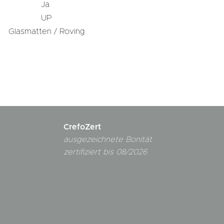
Ja
UP
Glasmatten / Roving
CrefoZert
ausgezeichnete Bonität
zertifiziert bis 08/2026