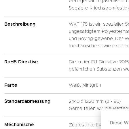
Geringe Rauchgasemission u
Spezielle Kriechstromfestigk
Beschreibung
WKT 175 ist ein spezieller 
ungesättigtem Polyesterharz
und Roving-gewebe. Der Werk
mechanische sowie exzellen
RoHS Direktive
Die in der EU-Direktive 201
gefährlichen Substanzen we
Farbe
Weiß, Mintgrün
Standardabmessung
2440 x 1220 mm (2 - 80)
Gerne teilen wir die Platte
Diese W
Mechanische
Zugfestigkeit //
MPa