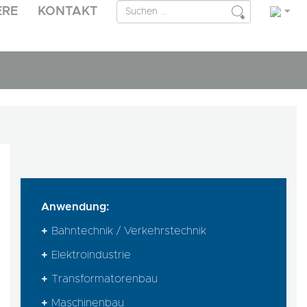
ERE
KONTAKT
Anwendung:
+
Bahntechnik / Verkehrstechnik
+
Elektroindustrie
+
Transformatorenbau
+
Maschinenbau