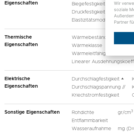
Eigenschaften
Wir verwe
Biegefestigkeit ﬩
MPa
soziale M
Druckfestigkeit ﬩
MPa
Außerdem 
Elastizitätsmodul
MPa
Partner f
Thermische
Wärmebeständigkeit
Eigenschaften
Wärmeklasse
Wärmeleitfähigkeit
Linearer Ausdehnungskoeff
Elektrische
Durchschlagfestigkeit ﬩
Eigenschaften
Durchschlagspannung //
Kriechstromfestigkeit
3
Sonstige Eigenschaften
Rohdichte
gr/cm
Entflammbarkeit
Wasseraufnahme
mg (D=