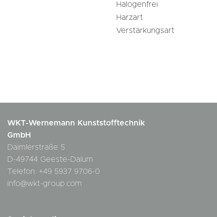
Halogenfrei
Harzart
Verstärkungsart
WKT-Wernemann Kunststofftechnik
GmbH
Daimlerstraße 5
D-49744 Geeste-Dalum
Telefon: +49 5937 9706-0
info@wkt-group.com